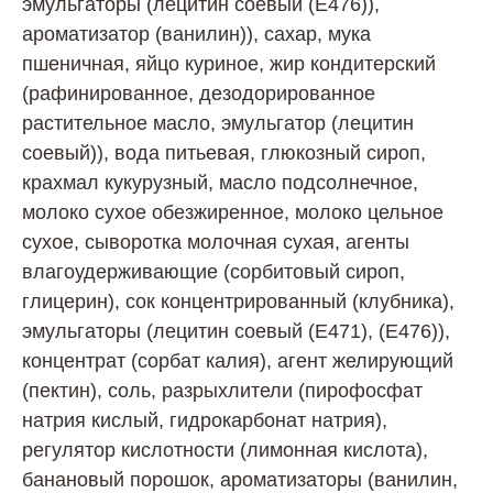
эмульгаторы (лецитин соевый (Е476)),
ароматизатор (ванилин)), сахар, мука
пшеничная, яйцо куриное, жир кондитерский
(рафинированное, дезодорированное
растительное масло, эмульгатор (лецитин
соевый)), вода питьевая, глюкозный сироп,
крахмал кукурузный, масло подсолнечное,
молоко сухое обезжиренное, молоко цельное
сухое, сыворотка молочная сухая, агенты
влагоудерживающие (сорбитовый сироп,
глицерин), сок концентрированный (клубника),
эмульгаторы (лецитин соевый (Е471), (Е476)),
концентрат (сорбат калия), агент желирующий
(пектин), соль, разрыхлители (пирофосфат
натрия кислый, гидрокарбонат натрия),
регулятор кислотности (лимонная кислота),
банановый порошок, ароматизаторы (ванилин,