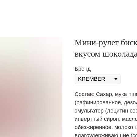
Мини-рулет биск
вкусом шоколада
Бренд
Состав: Сахар, мука пш
(рафинированное, дезо
эмульгатор (лецитин со
инвертный сироп, масло
обезжиренное, молоко ц
влагоудерживающие (со