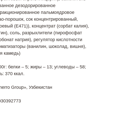
ванное дезодорированное
фракционированное пальмоядровое
као-порошок, сок концентрированный,
евый (Е471)), концентрат (сорбат калия),
тин), соль, разрыхлители (пирофосфат
рбонат натрия), регулятор кислотности
оматизаторы (ванилин, шоколад, вишня),
ая камедь)
г: белки – 5; жиры – 13; углеводы – 58;
: 370 ккал.
erro Group», Узбекистан
030392773