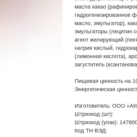
масла какао (рафиниро
гидрогенизированное 
масло, эмульгатор), ка
эмульгаторы (лецитин со
агент желирующий (пек
натрия кислый, гидрока
(лимонная кислота), ар
загуститель (ксантанов
Пищевая ценность на 100
Энергетическая ценность
Изготовитель: ООО «Alm
Штрихкод (шт):
Штрихкод (упак): 14780
Код ТН ВЭД: