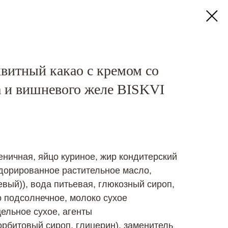
витный какао с кремом со
 и вишневого желе BISKVI
еничная, яйцо куриное, жир кондитерский
дорированное растительное масло,
евый)), вода питьевая, глюкозный сироп,
 подсолнечное, молоко сухое
ельное сухое, агенты
рбитовый сироп, глицерин), заменитель