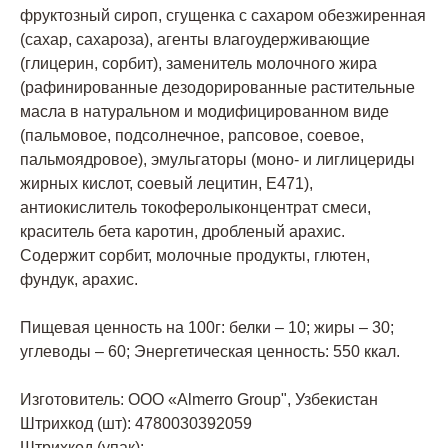
фруктозный сироп, сгущенка с сахаром обезжиренная
(сахар, сахароза), агенты влагоудерживающие
(глицерин, сорбит), заменитель молочного жира
(рафинированные дезодорированные растительные
масла в натуральном и модифицированном виде
(пальмовое, подсолнечное, рапсовое, соевое,
пальмоядровое), эмульгаторы (моно- и лиглицериды
жирных кислот, соевый лецитин, Е471),
антиокислитель токоферолыконцентрат смеси,
краситель бета каротин, дробленый арахис.
Содержит сорбит, молочные продукты, глютен,
фундук, арахис.
Пищевая ценность на 100г: белки – 10; жиры – 30;
углеводы – 60; Энергетическая ценность: 550 ккал.
Изготовитель: ООО «Almerro Group", Узбекистан
Штрихкод (шт): 4780030392059
Штрихкод (упак):