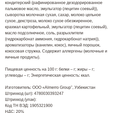
кондитерский (рафинированное дезодорированное
пальмовое масло, эмульгатор (лецитин соевый)),
сыворотка молочная сухая, сахар, молоко цельное
сухое, декстроза, молоко сухое обезжиренное,
крахмал картофельный, эмульгатор (лецитин соевый),
масло подсолнечное, соль, разрыхлители
(гидрокарбонат аммония, гидрокарбонат натрия)),
ароматизаторы (ванилин, кокос), яичный порошок,
кокосовая стружка. Содержит аллергены (молочные и
яичные продукты).
Пищевая ценность на 100 г: белки – г; жиры – г;
углеводы – г; Энергетическая ценность: ккал.
Изготовитель: ООО «Almerro Group", Узбекистан
Штрихкод (шт): 4780030393247
Штрихкод (упак):
Код ТН ВЭД: 1905321900
НДС: 20%