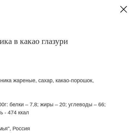
ка в какао глазури
ника жареные, сахар, какао-порошок,
г: белки – 7,8; жиры – 20; углеводы – 66;
ь - 474 ккал
ья", Россия