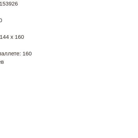
8153926
0
 144 х 160
паллете: 160
ев