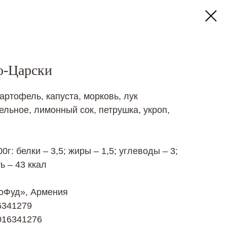
о-Царски
артофель, капуста, морковь, лук
ельное, лимонный сок, петрушка, укроп,
г: белки – 3,5; жиры – 1,5; углеводы – 3;
ь – 43 ккал
оФуд», Армения
6341279
016341276