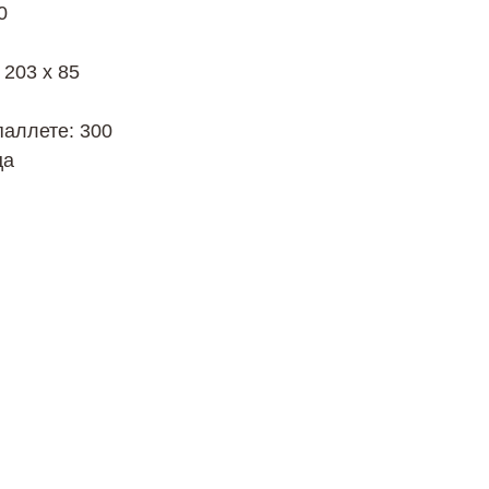
0
 203 х 85
паллете: 300
ца