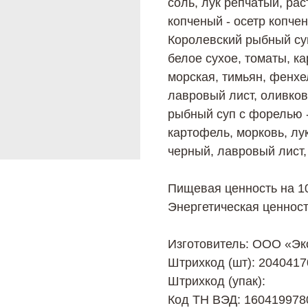
соль, лук репчатый, ра
копченый - осетр копче
Королевский рыбный суп
белое сухое, томаты, к
морская, тимьян, фенхел
лавровый лист, оливков
рыбный суп с форелью 
картофель, морковь, лу
черный, лавровый лист,
Пищевая ценность на 100
Энергетическая ценность
Изготовитель: ООО «Эк
Штрихкод (шт): 204041
Штрихкод (упак):
Код ТН ВЭД: 160419978