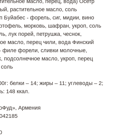
стительное масло, перец, вода) Осетр
ный, растительное масло, соль
 Буйабес - форель, сиг, мидии, вино
артофель, морковь, шафран, укроп, соль
ь, лук порей, петрушка, чеснок,
ое масло, перец чили, вода Финский
- филе форели, сливки молочные,
к, подсолнечное масло, укроп, перец
 соль
г: белки – 14; жиры – 11; углеводы – 2;
: 148 ккал.
оФуд», Армения
7042185
0