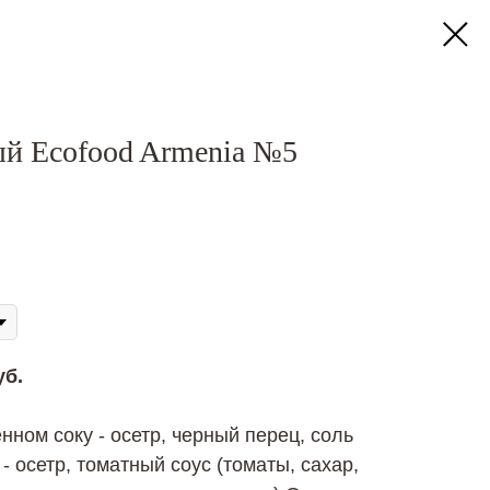
й Ecofood Armenia №5
уб.
нном соку - осетр, черный перец, соль
- осетр, томатный соус (томаты, сахар,