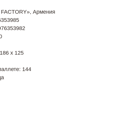
M FACTORY», Армения
6353985
976353982
0
 186 х 125
паллете: 144
ца