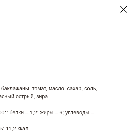
баклажаны, томат, масло, сахар, соль,
асный острый, зира.
г: белки – 1,2; жиры – 6; углеводы –
: 11,2 ккал.