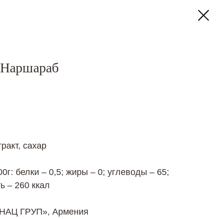
 Наршараб
ракт, сахар
г: белки – 0,5; жиры – 0; углеводы – 65;
ь – 260 ккал
ЕНАЦ ГРУП», Армения