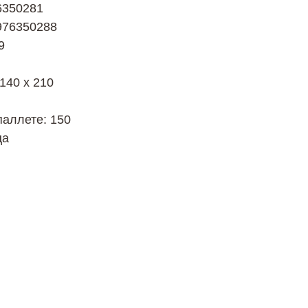
6350281
976350288
9
 140 х 210
паллете: 150
ца