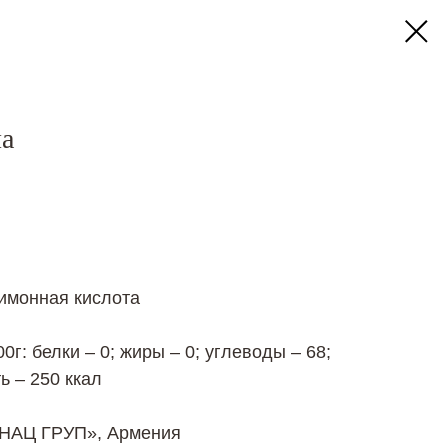
ла
лимонная кислота
г: белки – 0; жиры – 0; углеводы – 68;
ь – 250 ккал
ЕНАЦ ГРУП», Армения