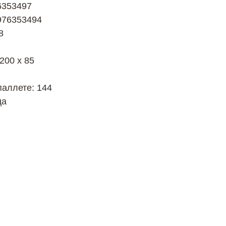
6353497
976353494
8
200 х 85
паллете: 144
ца