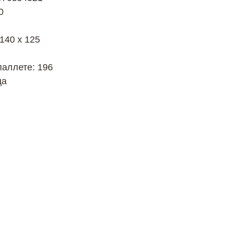
0
 140 х 125
паллете: 196
ца