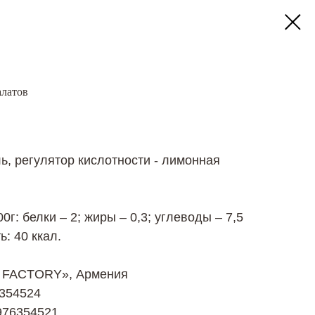
алатов
ь, регулятор кислотности - лимонная
г: белки – 2; жиры – 0,3; углеводы – 7,5
: 40 ккал.
M FACTORY», Армения
6354524
976354521