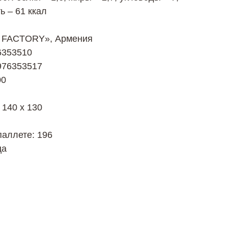
ь – 61 ккал
M FACTORY», Армения
6353510
976353517
00
 140 х 130
паллете: 196
ца